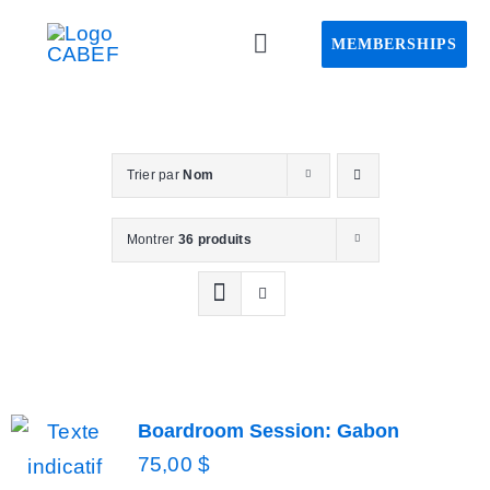
Passer
MEMBERSHIPS
au
Toggle
Navigation
contenu
Home CABEF
Trier par
Nom
About CABEF
Montrer
36 produits
Events
CAPS project
Webinar
Boardroom Session: Gabon
75,00
$
Advisory board