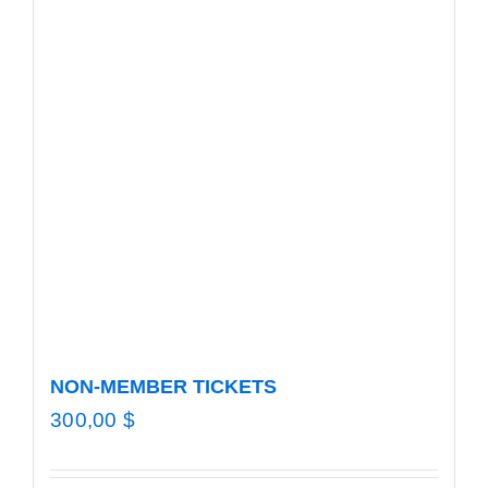
Job por
New
Conta
NON-MEMBER TICKETS
300,00
$