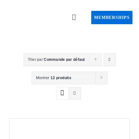
Passer
au
MEMBERSHIPS
Toggle
contenu
Navigation
Home C
About C
Trier par
Commande par défaut
Event
Montrer
12 produits
CAPS pro
Webin
Advisory 