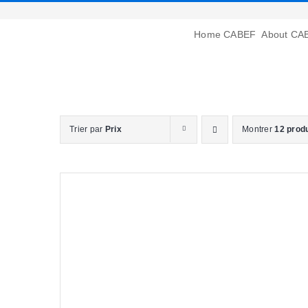
Passer
au
Home CABEF
About CA
contenu
Trier par
Prix
Montrer
12 prod