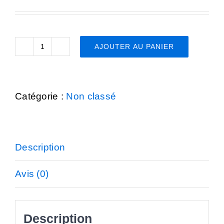
Advisory 
Job por
AJOUTER AU PANIER
quantité
de
New
Boardroom
Catégorie :
Non classé
Session:
Conta
Gabon
Description
Avis (0)
Description