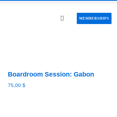
Passer
au
MEMBERSHIPS
contenu
Toggle
Navigation
Home C
About C
Event
Boardroom Session: Gabon
75,00
$
CAPS pro
Webin