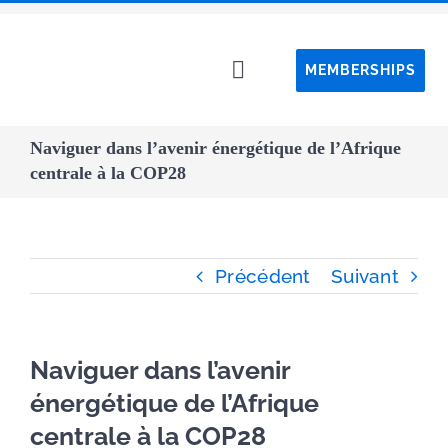
Passer
au
MEMBERSHIPS
contenu
Toggle
Navigation
Home C
Naviguer dans l’avenir énergétique de l’Afrique
centrale à la COP28
About C
Event
Précédent
Suivant
CAPS pro
Naviguer dans l’avenir
Webin
énergétique de l’Afrique
centrale à la COP28