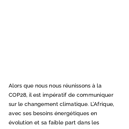
Advisory 
Voir
Job por
l'image
agrandie
New
Conta
Alors que nous nous réunissons à la
COP28, il est impératif de communiquer
sur le changement climatique. L’Afrique,
avec ses besoins énergétiques en
évolution et sa faible part dans les