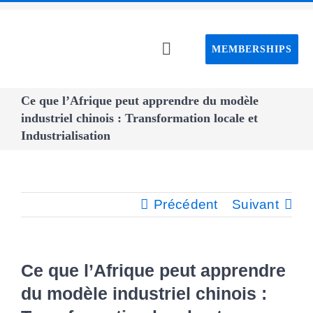
Passer
au
MEMBERSHIPS
contenu
Toggle
Navigation
Home C
Ce que l’Afrique peut apprendre du modèle
industriel chinois : Transformation locale et
Industrialisation
About C
Event
Précédent
Suivant
CAPS pro
Ce que l’Afrique peut apprendre
Webin
du modèle industriel chinois :