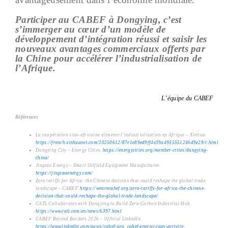
Participer au CABEF à Dongying, c’est
s’immerger au cœur d’un modèle de
développement d’intégration réussi et saisir les
nouveaux avantages commerciaux offerts par
la Chine pour accélérer l’industrialisation de
l’Afrique.
L’équipe du CABEF
Références
La coopération sino-africaine alimente l’industrialisation en Afrique – Xinhua.
https://french.xinhuanet.com/20250612/87e1e89ed9ff4e39a4935551246d9e29/c.html
Dongying City – Energy Cities.
https://energycities.org/member-cities/dongying-
china/
Jingtao Energy – Smart Oilfield Equipment Manufacturer.
https://jingtaoenergy.com/
Zero tariffs for Africa: the Chinese decision that could reshape the global trade
landscape – CABEF.
https://wearecabef.org/zero-tariffs-for-africa-the-chinese-
decision-that-could-reshape-the-global-trade-landscape/
CATL Collaborates with Dongying to Build Zero-Carbon Industrial Hub.
https://www.catl.com/en/news/6397.html
CABEF Beyond Borders 2026 – Official LinkedIn.
https://www.linkedin.com/posts/cabef-org_cabef-energy-caps-activity-