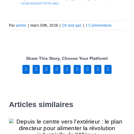
7432674029544779776-zOEb
Par
admin
|
mars 30th, 2026
|
Oil and gas
|
1 Commentaire
Share This Story, Choose Your Platform!
Facebook
X
Reddit
LinkedIn
WhatsApp
Tumblr
Pinterest
Vk
Email
Articles similaires