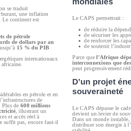
mondiales
on se traduit
burant, une inflation
Le CAPS permettrait :
. Le continent est
de réduire la dépend
de sécuriser les ap
ts de pétrole
de renforcer les cap
iards de dollars par an
de soutenir l’industr
 jusqu’à
15 % du PIB
Parce que
l’Afrique dép
ergétiques internationaux
interconnexions que des
africaine.
peut progressivement rédu
D’un projet éne
souveraineté
idérables en pétrole et en
’infrastructures de
. Plus de
600 millions
Le CAPS dépasse le cadre 
tricité
, illustrant un
devient un levier de sou
es et accès réel à
Dans un monde instable, l
 suffit pas, encore faut-il
distribuer son énergie à 
stabilité.