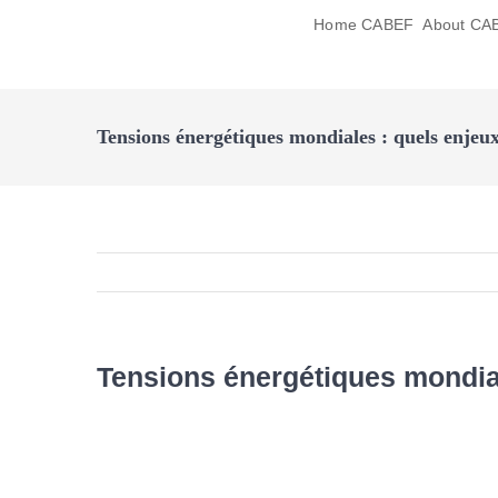
Passer
Home CABEF
About CA
au
contenu
Tensions énergétiques mondiales : quels enjeu
Tensions énergétiques mondial
Voir
l'image