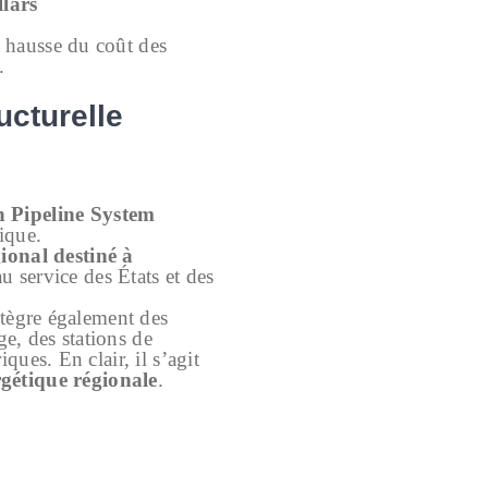
llars
, hausse du coût des
.
ucturelle
n Pipeline System
ique.
onal destiné à
u service des États et des
intègre également des
e, des stations de
ques. En clair, il s’agit
rgétique régionale
.