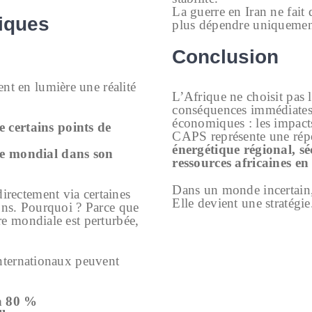
La guerre en Iran ne fait
iques
plus dépendre uniquement
Conclusion
t en lumière une réalité
L’Afrique ne choisit pas l
conséquences immédiates. 
économiques : les impacts
 certains points de
CAPS représente une répo
énergétique régional, séc
ue mondial dans son
ressources africaines e
Dans un monde incertain, 
irectement via certaines
Elle devient une stratégie
ions. Pourquoi ? Parce que
re mondiale est perturbée,
internationaux peuvent
à 80 %