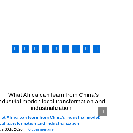
Facebook
X
Reddit
LinkedIn
WhatsApp
Tumblr
Pinterest
Vk
Email
at Africa can learn from China’s industrial model:
Ce que l’
cal transformation and industrialization
chinois : 
rs 30th, 2026
|
0 commentaire
mars 30th,