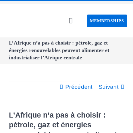
Passer
au
MEMBERSHIPS
contenu
Toggle
Navigation
Home C
L’Afrique n’a pas à choisir : pétrole, gaz et
énergies renouvelables peuvent alimenter et
industrialiser l’Afrique centrale
About C
Event
Précédent
Suivant
CAPS pro
L’Afrique n’a pas à choisir :
Webin
pétrole, gaz et énergies