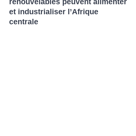
renouvelables peuvent alimenter
Advisory 
et industrialiser l’Afrique
centrale
Job por
Voir
New
l'image
agrandie
Conta