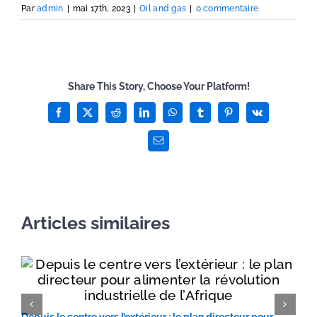
Par
admin
|
mai 17th, 2023
|
Oil and gas
|
0 commentaire
Share This Story, Choose Your Platform!
Facebook
X
Reddit
LinkedIn
WhatsApp
Tumblr
Pinterest
Vk
Email
Articles similaires
Depuis le centre vers l’extérieur : le plan directeur pour
F