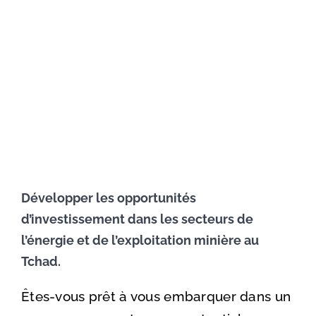
Advisory 
Voir
l'image
Job por
agrandie
New
Conta
Développer les opportunités
d’investissement dans les secteurs de
l’énergie et de l’exploitation minière au
Tchad.
Êtes-vous prêt à vous embarquer dans un