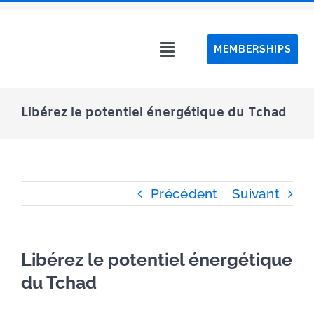
Passer
au
MEMBERSHIPS
contenu
Toggle
Navigation
Home C
Libérez le potentiel énergétique du Tchad
About C
Event
Précédent
Suivant
CAPS pro
Libérez le potentiel énergétique
Webin
du Tchad